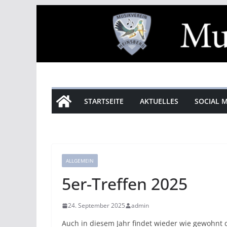
Zum
Inhalt
springen
STARTSEITE
AKTUELLES
SOCIAL 
ALLGEMEIN
5er-Treffen 2025
24. September 2025
admin
Auch in diesem Jahr findet wieder wie gewohnt 