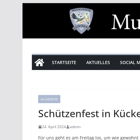
Zum
Inhalt
springen
STARTSEITE
AKTUELLES
SOCIAL 
ALLGEMEIN
Schützenfest in Kück
24. April 2024
admin
Für uns geht es am Freitag los, um wie gewohnt 