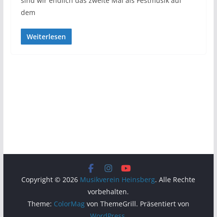
sind wir endlich das zweite Mal als Festmusik auf
dem
Weiterlesen
Copyright © 2026
Musikverein Heinsberg
. Alle Rechte
vorbehalten.
Theme:
ColorMag
von ThemeGrill. Präsentiert von
WordPress
.